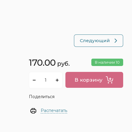
Следующий
170.00
В наличии
10
руб.
а)
Топ книг
В корзину
Новая подборка книг для детей и взрослых
со скидкой!
Поделиться
Распечатать