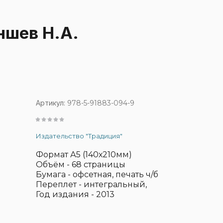
Литература прочих
ра о культуре и
издательств
ншев Н.А.
ях Кубани
КГИК
ура о спорте
авная
КУБГУ
ура
КубГАУ
ии
ура о медицине
КубГАУ (Учебная литература)
ская литература
Артикул:
978-5-91883-094-9
КубГАУ (Художественная литератур
 войне
Издательство "Традиция"
Литература кубанских
авторов
Формат А5 (140х210мм)
Мультимедийное
Объём - 68 страницы
оборудование
Бумага - офсетная, печать ч/б
Переплет - интегральный,
Укрупнённый шрифт
Год издания - 2013
Уценённые книги