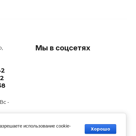
Мы в соцсетях
р,
42
32
38
Вс -
разрешаете использование cookie-
Хорошо