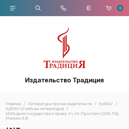
0
Издательство Традиция
Главная
/
Литература прочих издательств
/
КубГАУ
/
КубГАУ (Учебная литература)
/
(А)Теория государства и права. Уч.-М.:Проспект,2026. П/р
Малько А.В.