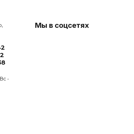
Мы в соцсетях
р,
42
32
38
Вс -