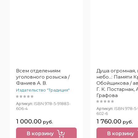
Всем отделениям
Душа огромная, 
уголовного розыска /
небо...: Памяти 
Фаниев А. В.
Обойщикова / авт
Г. К. Постарнак, А
Издательство "Традиция"
Графова
Артикул:
ISBN 978-5-91883-
606-4
Артикул:
ISBN 978-5-
602-6
1 000.00
1 760.00
руб.
руб.
В корзину
В корзину