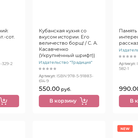
ий:
Кубанская кухня со
Память 
т.-сот.
вкусом истории. Его
интере
величество борщ! / С. А.
рассказ
Касавченко
Издатель
(Укрупнённый шрифт))
Издательство "Традиция"
-329-2
Артикул:
582-1
Артикул:
ISBN 978-5-91883-
614-9
550.00
990.0
руб.
В корзину
В 
NEW