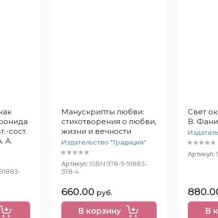
как
Манускрипты любви:
Свет ок
Кронида
стихотворения о любви,
В. Фан
.-сост.
жизни и вечности
Издатель
. А.
Издательство "Традиция"
Артикул:
Артикул:
ISBN 978-5-91883-
91883-
578-4
660.00
880.0
руб.
В корзину
В 