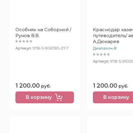
Особняк на Соборной /
Краснодар казач
Рунов В.В.
путеводитель/ ав
А.Дюкарев
Артикул:
978-5-906785-07-7
Диапазон-В
Артикул:
978-5-91050
1 200.00
1 200.00
руб.
руб.
В корзину
В корзину